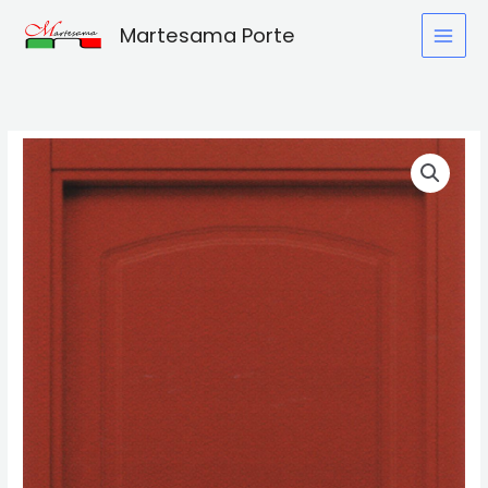
Vai
Martesama Porte
al
contenuto