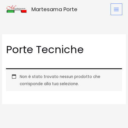
Vai
Martesama Porte
al
contenuto
Porte Tecniche
Non è stato trovato nessun prodotto che
corrisponde alla tua selezione.