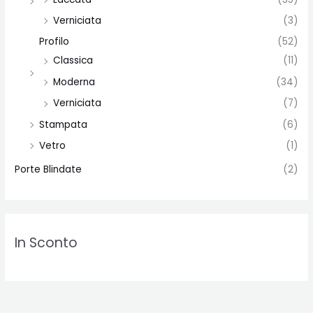
Verniciata
(3)
Profilo
(52)
Classica
(11)
Moderna
(34)
Verniciata
(7)
Stampata
(6)
Vetro
(1)
Porte Blindate
(2)
In Sconto