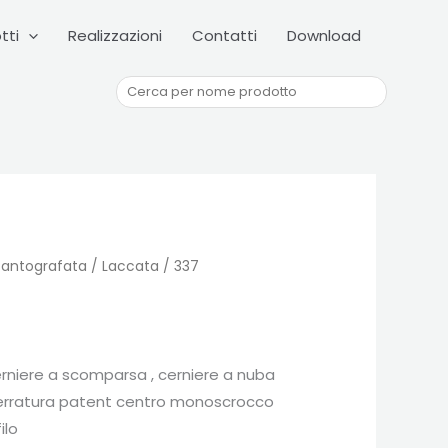
Cerca
tti
Realizzazioni
Contatti
Download
Pantografata
/
Laccata
/ 337
cerniere a scomparsa , cerniere a nuba
serratura patent centro monoscrocco
ilo