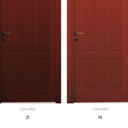
Laccata
Laccata
21
16