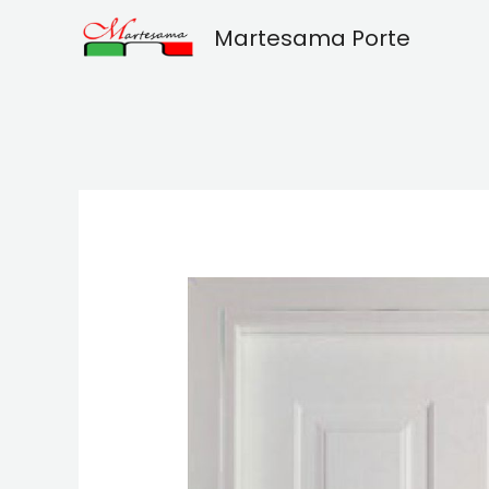
Vai
Martesama Porte
al
contenuto