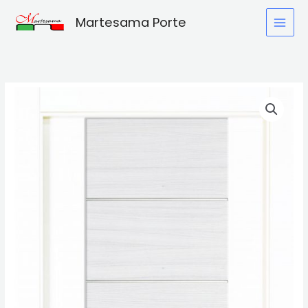
Vai
Martesama Porte
al
contenuto