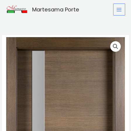
Vai
Martesama Porte
al
contenuto