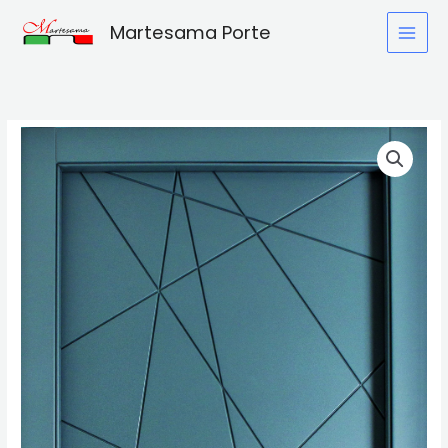
Vai
Martesama Porte
al
contenuto