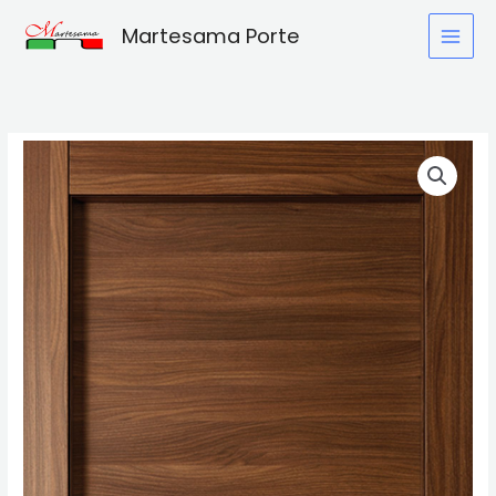
Vai
Martesama Porte
al
contenuto