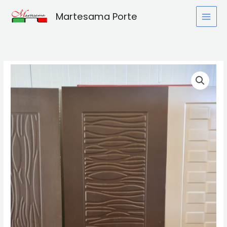
Vai
Martesama Porte
al
contenuto