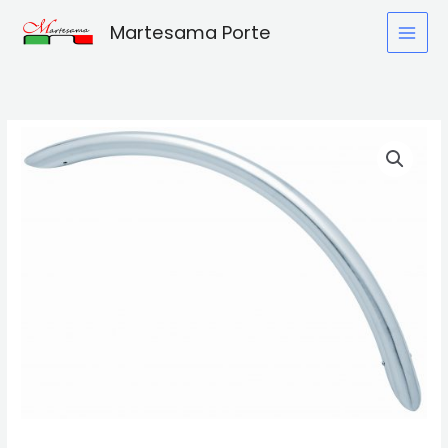
Vai
Martesama Porte
al
contenuto