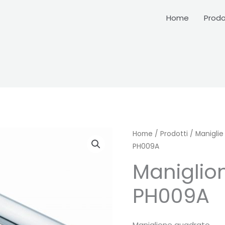
Home
Prodo
Home
/
Prodotti
/
Maniglie
PH009A
Maniglio
PH009A
Maniglione quadrato