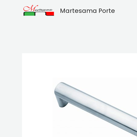
Vai
Martesama Porte
al
contenuto