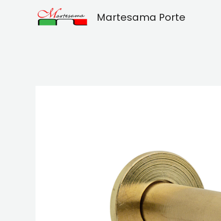
Vai
Martesama Porte
al
contenuto