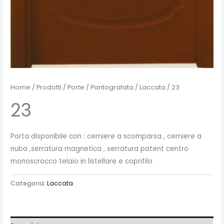
Home
/
Prodotti
/
Porte
/
Pantografata
/
Laccata
/ 23
23
Porta disponibile con : cerniere a scomparsa , cerniere a
nuba ,serratura magnetica , serratura patent centro
monoscrocco telaio in listellare e coprifilo
Categoria:
Laccata