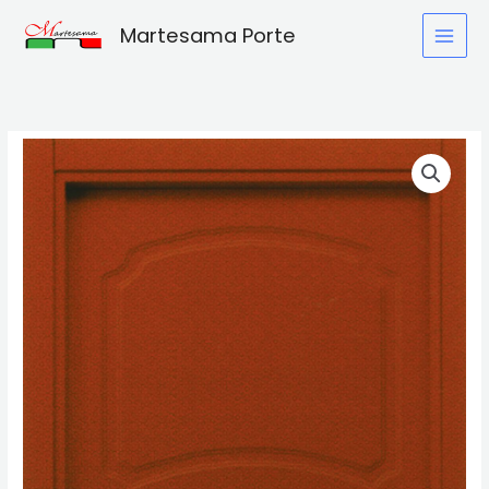
Vai
Martesama Porte
al
contenuto