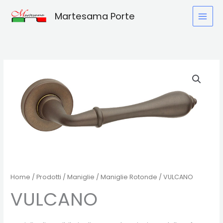
Vai
Martesama Porte
al
contenuto
Home
/
Prodotti
/
Maniglie
/
Maniglie Rotonde
/ VULCANO
VULCANO