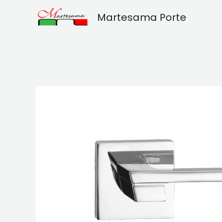
Vai
Martesama Porte
al
contenuto