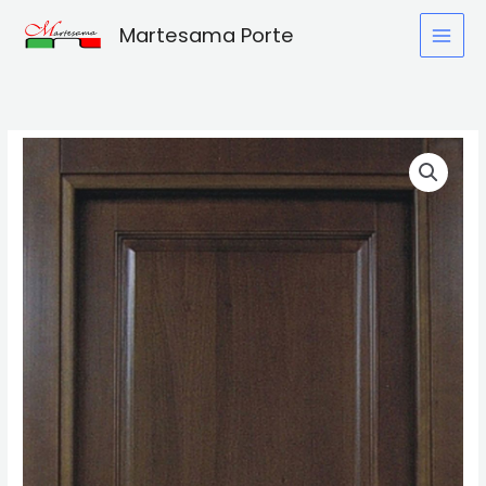
Vai
Martesama Porte
al
contenuto