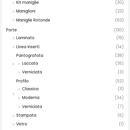
Kit maniglie
(30)
Maniglioni
(23)
Maniglie Rotonde
(63)
Porte
(130)
Laminato
(19)
Linea Inserti
(14)
Pantografata
(38)
Laccata
(35)
Verniciata
(3)
Profilo
(52)
Classica
(11)
Moderna
(34)
Verniciata
(7)
Stampata
(6)
Vetro
(1)