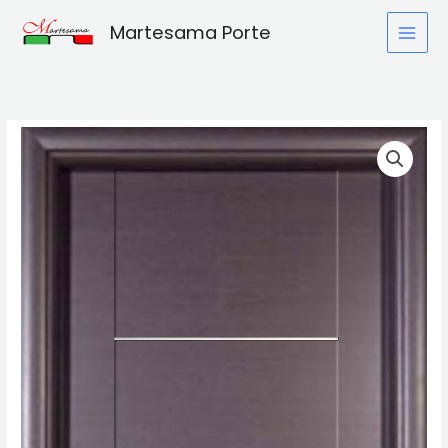
Vai
Martesama Porte
al
contenuto