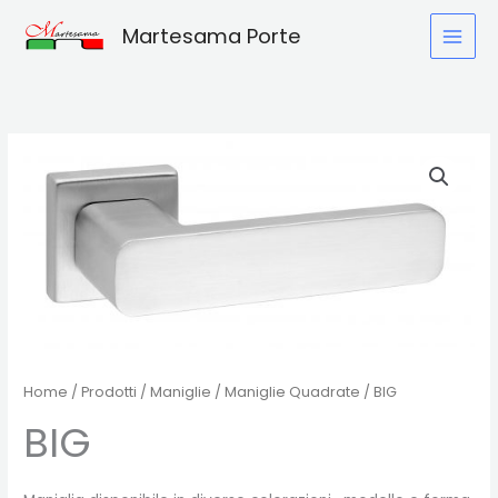
Vai
Martesama Porte
al
contenuto
Home
/
Prodotti
/
Maniglie
/
Maniglie Quadrate
/ BIG
BIG