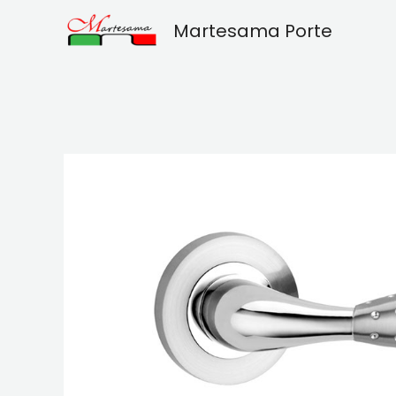
Vai
Martesama Porte
al
contenuto