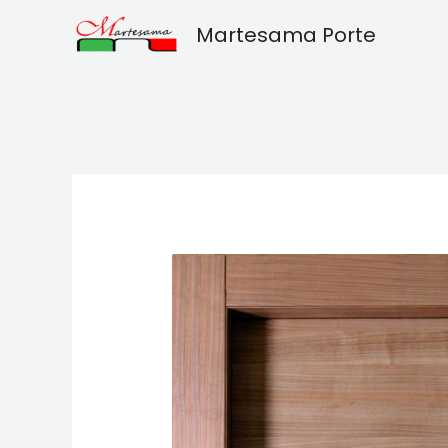
Vai
Martesama Porte
al
contenuto