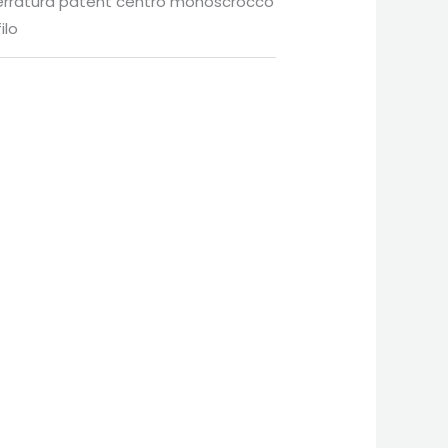
serratura patent centro monoscrocco
ilo