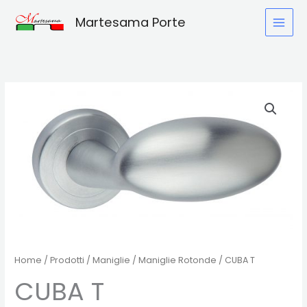
Vai
Martesama Porte
al
contenuto
Home
/
Prodotti
/
Maniglie
/
Maniglie Rotonde
/ CUBA T
CUBA T