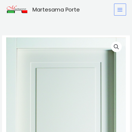
Vai
Martesama Porte
al
contenuto